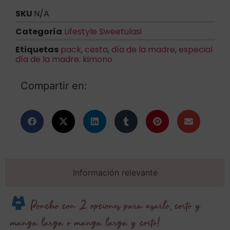
SKU
N/A
Categoría
Lifestyle Sweetulasi
Etiquetas
pack
,
cesta
,
día de la madre
,
especial
día de la madre. kimono
Compartir en:
Información relevante
Poncho con 2 opciones para usarlo, corto y
manga larga o manga larga y corto!