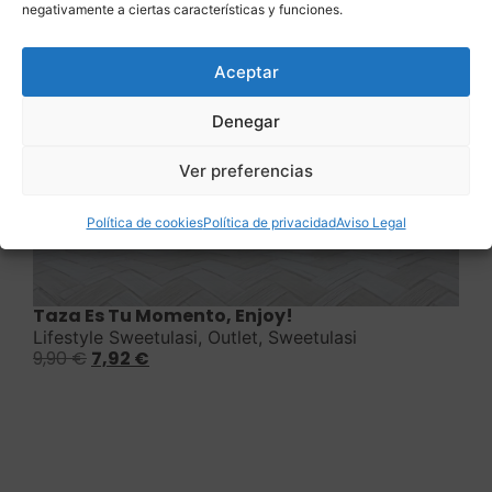
negativamente a ciertas características y funciones.
Aceptar
Denegar
Ver preferencias
Política de cookies
Política de privacidad
Aviso Legal
Saber más
Taza Es Tu Momento, Enjoy!
Lifestyle Sweetulasi
,
Outlet
,
Sweetulasi
9,90
€
7,92
€