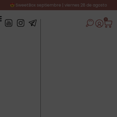
SweetBox septiembre | viernes 28 de agosto
0