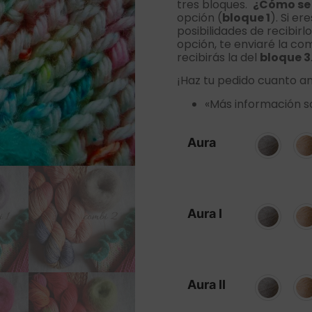
tres bloques.
¿Cómo se 
opción (
bloque 1
). Si e
posibilidades de recibirl
opción, te enviaré la co
recibirás la del
bloque 3
¡Haz tu pedido cuanto an
«Más información so
Aura
Aura I
Aura II