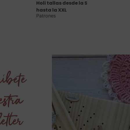
Holi tallas desde la S
hasta la XXL
Patrones
íbete
estra
etter