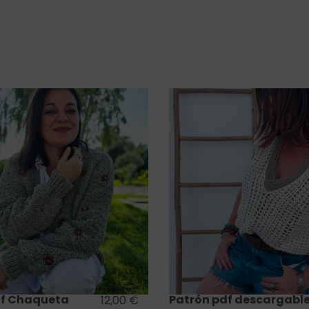
Saber más
Saber más
f Chaqueta
Patrón pdf descargable
12,00
€