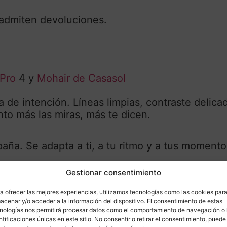
 admiten devoluciones.
tPro
4 y
Mohair de Casasol
de intención. Líneas limpias, contraste delica
to más las miras, más te dicen.
a. Se adapta a ti, a tu ritmo y a tus momentos.
Gestionar consentimiento
os los gustos. Sin reglas, sin explicaciones. So
a ofrecer las mejores experiencias, utilizamos tecnologías como las cookies par
acenar y/o acceder a la información del dispositivo. El consentimiento de estas
nologías nos permitirá procesar datos como el comportamiento de navegación o 
5,00 mm (no incluye el ganchillo)
ntificaciones únicas en este sitio. No consentir o retirar el consentimiento, puede