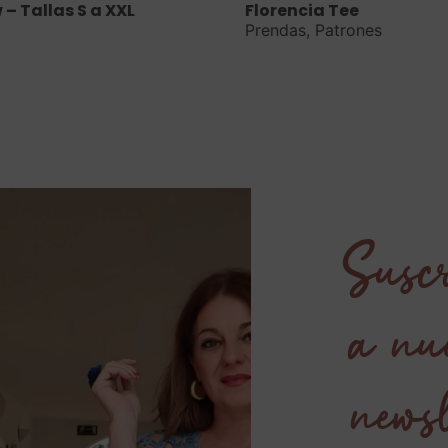
– Tallas S a XXL
Florencia Tee
Prendas
,
Patrones
Suscr
a nu
newsl