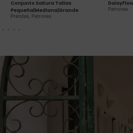
Conjunto SaKura Tallas
DaisyFlow 
Patrones
Pequeña|Mediana|Grande
Prendas
,
Patrones