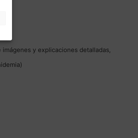
tuya!
ye imágenes y explicaciones detalladas,
hidemia)