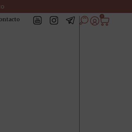
to
0
ontacto