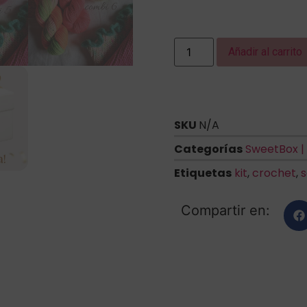
Añadir al carrito
SKU
N/A
Categorías
SweetBox |
Etiquetas
kit
,
crochet
,
s
Compartir en: