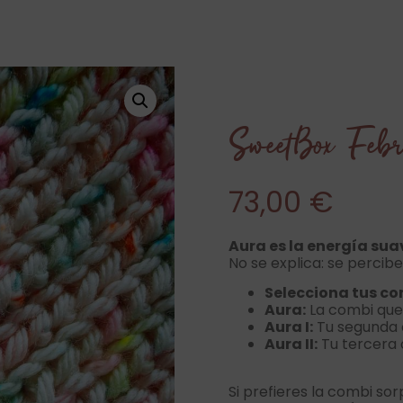
SweetBox Febr
73,00
€
Aura es la energía sua
No se explica: se percibe 
Selecciona tus co
Aura:
La combi que
Aura I:
Tu segunda 
Aura II:
Tu tercera 
Si prefieres la combi so