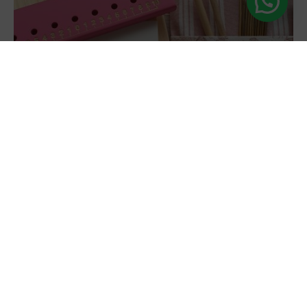
Saber más
Repuesto Varillas de latón para Bloqueador
Granny
Bloqueo Prendas y Lavandería
,
Sweetulasi
14,90
€