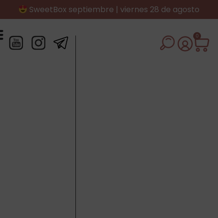
SweetBox septiembre | viernes 28 de agosto
0