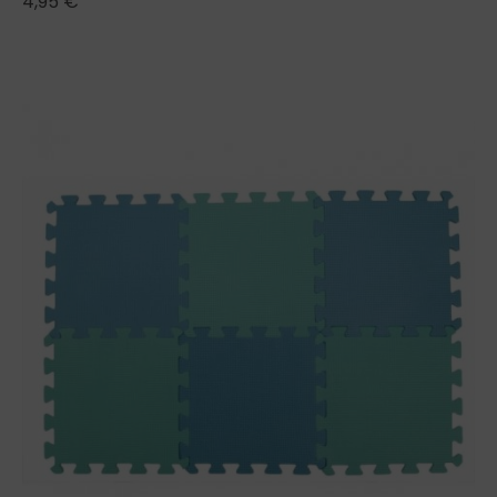
4,95
€