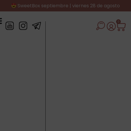
SweetBox septiembre | viernes 28 de agosto
0