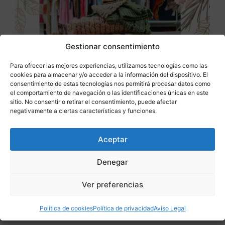
Gestionar consentimiento
Para ofrecer las mejores experiencias, utilizamos tecnologías como las
cookies para almacenar y/o acceder a la información del dispositivo. El
consentimiento de estas tecnologías nos permitirá procesar datos como
el comportamiento de navegación o las identificaciones únicas en este
sitio. No consentir o retirar el consentimiento, puede afectar
negativamente a ciertas características y funciones.
Saber más
Aceptar
Colección Patrones pdf descargable
SweetBox Segunda Temporada | 6 meses | 6
Denegar
patrones | 8 diseños | 40% descuento ya
Ver preferencias
aplicado
Patrones
,
Packs
43,08
€
Política de cookies
Política de privacidad
Aviso Legal